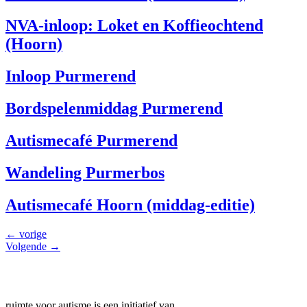
NVA-inloop: Loket en Koffieochtend
(Hoorn)
Inloop Purmerend
Bordspelenmiddag Purmerend
Autismecafé Purmerend
Wandeling Purmerbos
Autismecafé Hoorn (middag-editie)
←
vorige
Volgende
→
ruimte voor autisme is een initiatief van