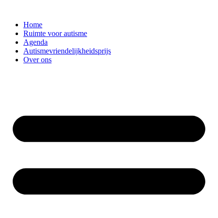
Ga
naar
Home
de
Ruimte voor autisme
inhoud
Agenda
Autismevriendelijkheidsprijs
Over ons