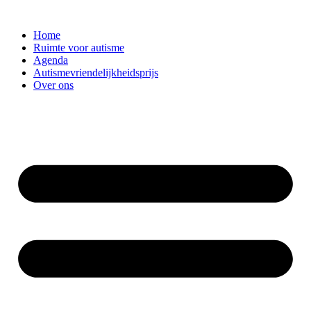
Ga
naar
Home
de
Ruimte voor autisme
inhoud
Agenda
Autismevriendelijkheidsprijs
Over ons