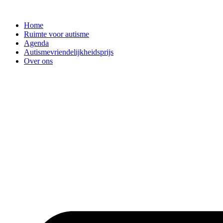
Ga
naar
Home
de
Ruimte voor autisme
inhoud
Agenda
Autismevriendelijkheidsprijs
Over ons