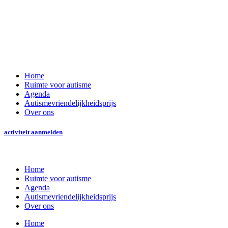
Home
Ruimte voor autisme
Agenda
Autismevriendelijkheidsprijs
Over ons
activiteit aanmelden
Home
Ruimte voor autisme
Agenda
Autismevriendelijkheidsprijs
Over ons
Home